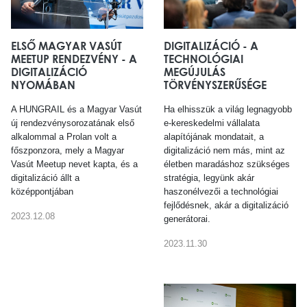
ELSŐ MAGYAR VASÚT
DIGITALIZÁCIÓ - A
MEETUP RENDEZVÉNY - A
TECHNOLÓGIAI
DIGITALIZÁCIÓ
MEGÚJULÁS
NYOMÁBAN
TÖRVÉNYSZERŰSÉGE
A HUNGRAIL és a Magyar Vasút
Ha elhisszük a világ legnagyobb
új rendezvénysorozatának első
e-kereskedelmi vállalata
alkalommal a Prolan volt a
alapítójának mondatait, a
főszponzora, mely a Magyar
digitalizáció nem más, mint az
Vasút Meetup nevet kapta, és a
életben maradáshoz szükséges
digitalizáció állt a
stratégia, legyünk akár
középpontjában
haszonélvezői a technológiai
fejlődésnek, akár a digitalizáció
2023.12.08
generátorai.
2023.11.30