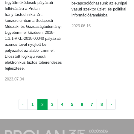
Együttműködések pályázati
bekapcsolódhassunk az európai
felhívására a Prolan
vasúti szektor üzleti és politikai
Irányítástechnikai Zrt.
információáramlásba.
konzorciumban a Budapesti
2023.06.16
Műszaki és Gazdaságtudományi
Egyetemmel közösen, 2018-
1.3.1-VKE-2018-00040 pályázati
azonosítóval nyújtott be
pályázatot az alábbi címmel:
Elosztott logikájú vasúti
elektronikus biztosítóberendezés
fejlesztése.
2023.07.04
‹
1
2
3
4
5
6
7
8
›