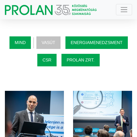
MIND
VASÚT
ENERGIAMENEDZSMENT
CSR
PROLAN ZRT.