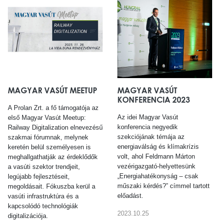
MAGYAR VASÚT MEETUP
MAGYAR VASÚT
KONFERENCIA 2023
A Prolan Zrt. a fő támogatója az
Az idei Magyar Vasút
első Magyar Vasút Meetup:
konferencia negyedik
Railway Digitalization elnevezésű
szekciójának témája az
szakmai fórumnak, melynek
energiaválság és klímakrízis
keretén belül személyesen is
volt, ahol Feldmann Márton
meghallgathatják az érdeklődők
vezérigazgató-helyettesünk
a vasúti szektor trendjeit,
„Energiahatékonyság – csak
legújabb fejlesztéseit,
műszaki kérdés?” címmel tartott
megoldásait. Fókuszba kerül a
előadást.
vasúti infrastruktúra és a
kapcsolódó technológiák
2023.10.25
digitalizációja.