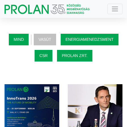
MIND
VASÚT
ENERGIAMENEDZSMENT
CSR
PROLAN ZRT.