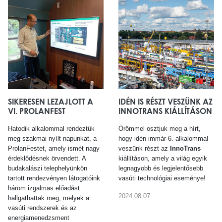
SIKERESEN LEZAJLOTT A
IDÉN IS RÉSZT VESZÜNK AZ
VI. PROLANFEST
INNOTRANS KIÁLLÍTÁSON
Hatodik alkalommal rendeztük
Örömmel osztjuk meg a hírt,
meg szakmai nyílt napunkat, a
hogy idén immár 6. alkalommal
ProlanFestet, amely ismét nagy
veszünk részt az
InnoTrans
érdeklődésnek örvendett. A
kiállításon, amely a világ egyik
budakalászi telephelyünkön
legnagyobb és legjelentősebb
tartott rendezvényen látogatóink
vasúti technológiai eseménye!
három izgalmas előadást
2024.08.07
hallgathattak meg, melyek a
vasúti rendszerek és az
energiamenedzsment