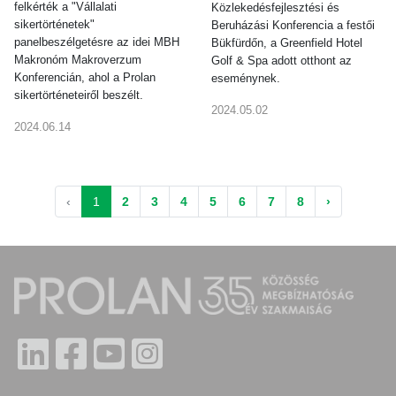
felkérték a "Vállalati
Közlekedésfejlesztési és
sikertörténetek"
Beruházási Konferencia a festői
panelbeszélgetésre az idei MBH
Bükfürdőn, a Greenfield Hotel
Makronóm Makroverzum
Golf & Spa adott otthont az
Konferencián, ahol a Prolan
eseménynek.
sikertörténeteiről beszélt.
2024.05.02
2024.06.14
‹
1
2
3
4
5
6
7
8
›