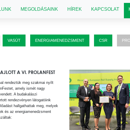
LUNK
MEGOLDÁSAINK
HÍREK
KAPCSOLAT
VASÚT
ENERGIAMENEDZSMENT
CSR
PRO
ZAJLOTT A VI. PROLANFEST
al rendeztük meg szakmai nyílt
anFestet, amely ismét nagy
vendett. A budakalászi
rtott rendezvényen látogatóink
lőadást hallgathattak meg, melyek
rek és az energiamenedzsment
száltak: