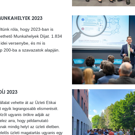
MUNKAHELYEK 2023
tünk róla, hogy 2023-ban is
rethető Munkahelyek Díjat. 1.834
idei versenybe, és mi is
op 200-ba a szavazatok alapján.
DÍJ 2023
llalat vehette át az Üzleti Etikai
let egyik legrangosabb elismerését.
jelzőt ugyanis örökre adják az
ötelez arra, hogy példamutató
anak mindig helyt az üzleti életben.
elelős üzleti magatartás ugyanis egy